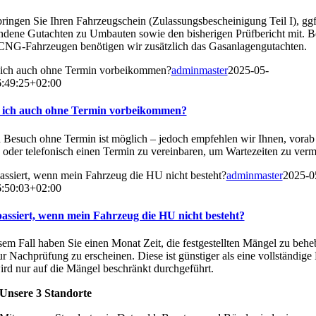
bringen Sie Ihren Fahrzeugschein (Zulassungsbescheinigung Teil I), ggf
ndene Gutachten zu Umbauten sowie den bisherigen Prüfbericht mit. B
NG-Fahrzeugen benötigen wir zusätzlich das Gasanlagengutachten.
ich auch ohne Termin vorbeikommen?
adminmaster
2025-05-
:49:25+02:00
ich auch ohne Termin vorbeikommen?
n Besuch ohne Termin ist möglich – jedoch empfehlen wir Ihnen, vorab
 oder telefonisch einen Termin zu vereinbaren, um Wartezeiten zu verm
assiert, wenn mein Fahrzeug die HU nicht besteht?
adminmaster
2025-0
:50:03+02:00
assiert, wenn mein Fahrzeug die HU nicht besteht?
sem Fall haben Sie einen Monat Zeit, die festgestellten Mängel zu beh
r Nachprüfung zu erscheinen. Diese ist günstiger als eine vollständig
rd nur auf die Mängel beschränkt durchgeführt.
Unsere 3 Standorte