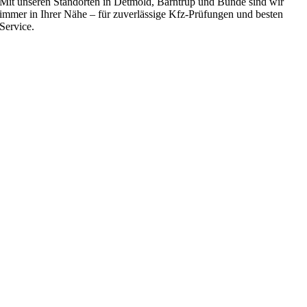
Mit unseren Standorten in Detmold, Barntrup und Bünde sind wir
immer in Ihrer Nähe – für zuverlässige Kfz-Prüfungen und besten
Service.